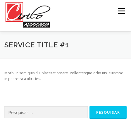
Pular
para
Menu
o
conteúdo
SERVICE TITLE #1
Morbi in sem quis dui placerat ornare. Pellentesque odio nisi euismod
in pharetra a ultricies.
Pesquisar
por: