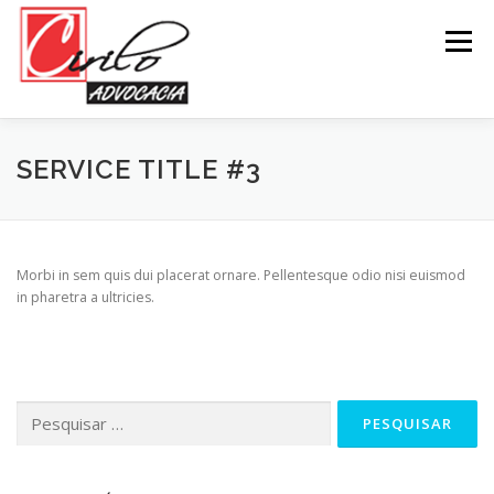
Pular
para
Menu
o
conteúdo
SERVICE TITLE #3
Morbi in sem quis dui placerat ornare. Pellentesque odio nisi euismod
in pharetra a ultricies.
Pesquisar
por: